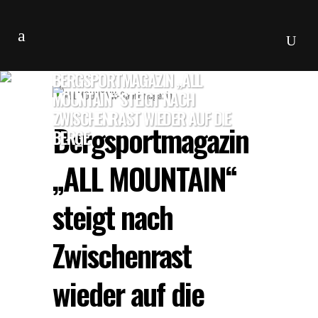
BERGSPORTMAGAZIN „ALL
MOUNTAIN“ STEIGT NACH
ZWISCHENRAST WIEDER AUF DIE
Bergsportmagazin
BERGE
„ALL MOUNTAIN“
steigt nach
Zwischenrast
wieder auf die