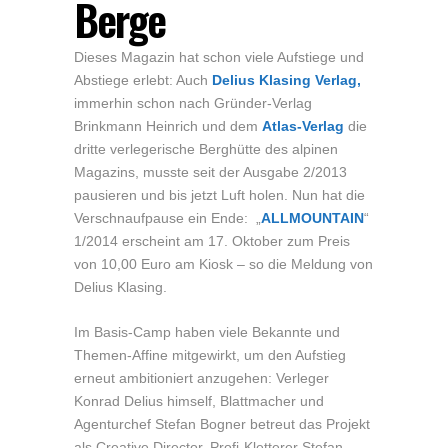
Berge
Dieses Magazin hat schon viele Aufstiege und
Abstiege erlebt: Auch
Delius Klasing Verlag,
immerhin schon nach Gründer-Verlag
Brinkmann Heinrich und dem
Atlas-Verlag
die
dritte verlegerische Berghütte des alpinen
Magazins, musste seit der Ausgabe 2/2013
pausieren und bis jetzt Luft holen. Nun hat die
Verschnaufpause ein Ende: „
ALLMOUNTAIN
“
1/2014 erscheint am 17. Oktober zum Preis
von 10,00 Euro am Kiosk – so die Meldung von
Delius Klasing.
Im Basis-Camp haben viele Bekannte und
Themen-Affine mitgewirkt, um den Aufstieg
erneut ambitioniert anzugehen: Verleger
Konrad Delius himself, Blattmacher und
Agenturchef Stefan Bogner betreut das Projekt
als Creative Director, Profi-Kletterer Stefan