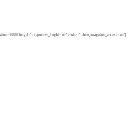
Home
Markt
Studien
mation='6000' height='' responsive_height='yes' anchor='' show_navigation_arrows='yes']