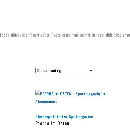
[qode_slider slider='sport-slider-1' auto_start='true' animation_type='slide' slide_ani
,
,
Pferdesport
Reiten
Sportmagazine
Pferde im Osten