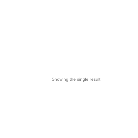
BEAMON VERLAG
Ausbildung
Bibliothek
Kiosk
Showing the single result