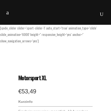
[qode_slider slider='sport-slider-1' auto_start='true' animation_type='slide'
slide_animation='6000' height='' responsive_height='yes' anchor=''
show_navigation_arrows='yes']
Motorsport XL
€
53,49
Kurzinfo