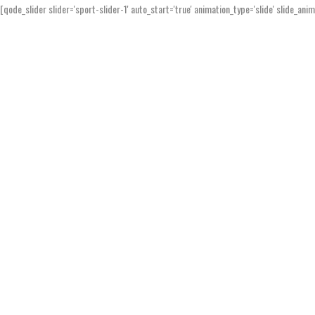
[qode_slider slider='sport-slider-1' auto_start='true' animation_type='slide' slide_ani