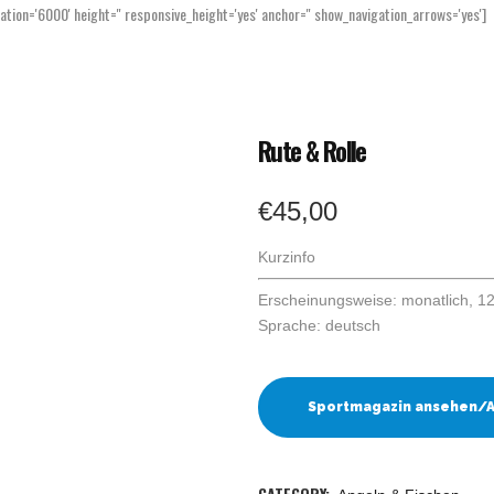
mation='6000' height='' responsive_height='yes' anchor='' show_navigation_arrows='yes']
Home
Markt
Studien
Rute & Rolle
€
45,00
Kurzinfo
Erscheinungsweise: monatlich, 1
Sprache: deutsch
Sportmagazin ansehen/
CATEGORY: