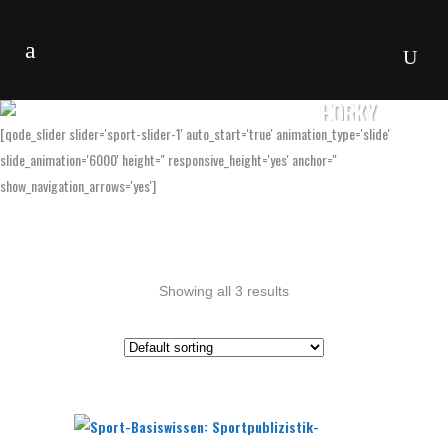
HORKY
[qode_slider slider='sport-slider-1' auto_start='true' animation_type='slide'
slide_animation='6000' height='' responsive_height='yes' anchor=''
show_navigation_arrows='yes']
Showing all 3 results