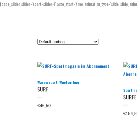
[qode_slider slider='sport-slider-1' auto_start='true' animation_type='slide' slide_ani
,
Wassersport
Windsurfing
SURF
Sportma
SURFE
€
46,50
€
154,8