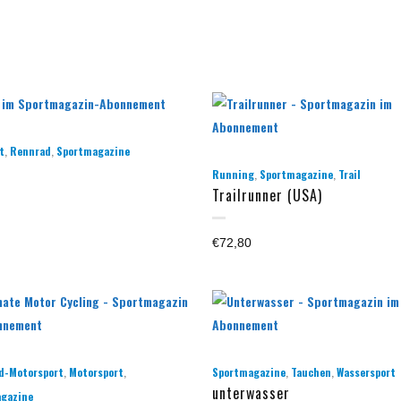
,
,
t
Rennrad
Sportmagazine
,
,
Running
Sportmagazine
Trail
Trailrunner (USA)
€
72,80
,
,
,
,
d-Motorsport
Motorsport
Sportmagazine
Tauchen
Wassersport
unterwasser
gazine