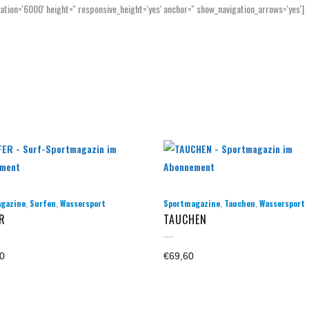
mation='6000' height='' responsive_height='yes' anchor='' show_navigation_arrows='yes']
Home
Markt
Studien
,
,
,
,
gazine
Surfen
Wassersport
Sportmagazine
Tauchen
Wassersport
R
TAUCHEN
0
€
69,60