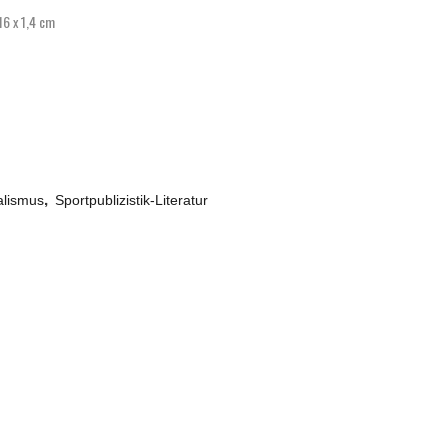
16 x 1,4 cm
,
alismus
Sportpublizistik-Literatur