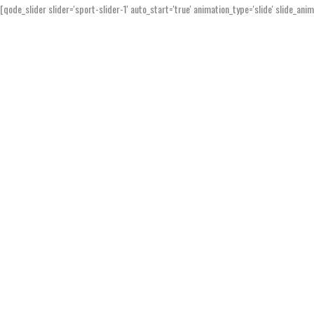
[qode_slider slider='sport-slider-1' auto_start='true' animation_type='slide' slide_ani