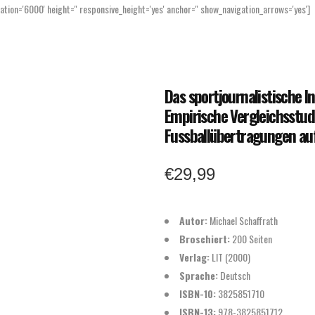
mation='6000' height='' responsive_height='yes' anchor='' show_navigation_arrows='yes']
Home
Markt
Studien
Das sportjournalistische 
Empirische Vergleichsstud
Fussballübertragungen auf
€
29,99
Autor:
Michael Schaffrath
Broschiert:
200 Seiten
Verlag:
LIT (2000)
Sprache:
Deutsch
ISBN-10:
3825851710
ISBN-13:
978-3825851712